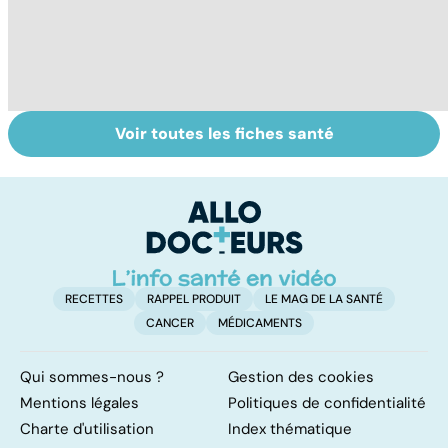
Voir toutes les fiches santé
HPV : tout savoir
Gynéco : un suivi
G
sur les
pour la vie
fa
papillomavirus
ir
in
RECETTES
RAPPEL PRODUIT
LE MAG DE LA SANTÉ
CANCER
MÉDICAMENTS
Qui sommes-nous ?
Gestion des cookies
Mentions légales
Politiques de confidentialité
Charte d'utilisation
Index thématique