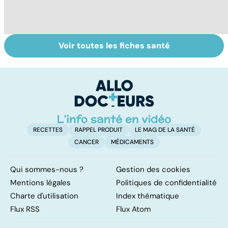
Voir toutes les fiches santé
HPV : tout savoir
Glandes
C
sur les
salivaires : les
ma
papillomavirus
tumeurs de la
b
glande parotide
RECETTES
RAPPEL PRODUIT
LE MAG DE LA SANTÉ
CANCER
MÉDICAMENTS
Qui sommes-nous ?
Gestion des cookies
Mentions légales
Politiques de confidentialité
Charte d'utilisation
Index thématique
Flux RSS
Flux Atom