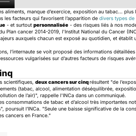
 aliments, manque d’exercice, exposition au tabac... plus l
les facteurs qui favorisent l’apparition de
divers types de
que
- et surtout
personnalisée
- des risques liés à nos mode
u Plan cancer 2014-2019, l'Institut National du Cancer (I
ajeurs auxquels chacun est exposé au quotidien, et établit
ns, l’internaute se voit proposé des informations détaillées
essources vulgarisées sur d’autres facteurs de risques avé
inq
s scientifiques,
deux cancers sur cinq
résultent "de l’expos
ents (tabac, alcool, alimentation déséquilibrée, exposition
llution de l’air)", rappelle l'INCa dans un communiqué.
 des consommations de tabac et d’alcool très importantes n
 poursuit l’INCa. "Seule une baisse significative de la co
des cancers en France."