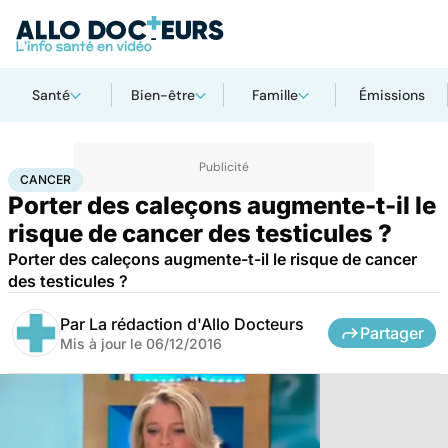
Santé
Bien-être
Famille
Émissions
Accueil
Santé
Maladies
Cancer
Cancer
CANCER
Porter des caleçons augmente-t-il le
risque de cancer des testicules ?
Porter des caleçons augmente-t-il le risque de cancer
des testicules ?
Par
La rédaction d'Allo Docteurs
Partager
Mis à jour le
06/12/2016