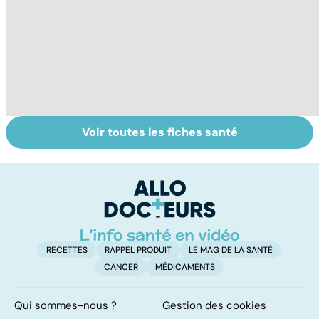
Voir toutes les fiches santé
HPV : tout savoir
Cancer : la
C
sur les
fatigue avant
c
papillomavirus
tout
et
RECETTES
RAPPEL PRODUIT
LE MAG DE LA SANTÉ
CANCER
MÉDICAMENTS
Qui sommes-nous ?
Gestion des cookies