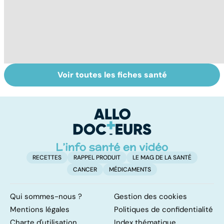
Voir toutes les fiches santé
HPV : tout savoir
Cancer : la
C
sur les
fatigue avant
c
papillomavirus
tout
et
RECETTES
RAPPEL PRODUIT
LE MAG DE LA SANTÉ
CANCER
MÉDICAMENTS
Qui sommes-nous ?
Gestion des cookies
Mentions légales
Politiques de confidentialité
Charte d'utilisation
Index thématique