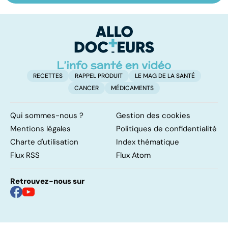
sur les
fatigue avant
c
papillomavirus
tout
et
RECETTES
RAPPEL PRODUIT
LE MAG DE LA SANTÉ
CANCER
MÉDICAMENTS
Qui sommes-nous ?
Gestion des cookies
Mentions légales
Politiques de confidentialité
Charte d'utilisation
Index thématique
Flux RSS
Flux Atom
Retrouvez-nous sur