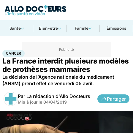
Santé
Bien-être
Famille
Émissions
Accueil
Santé
Maladies
Cancer
Cancer
CANCER
La France interdit plusieurs modèles
de prothèses mammaires
La décision de l’Agence nationale du médicament
(ANSM) prend effet ce vendredi 05 avril.
Par
La rédaction d'Allo Docteurs
Partager
Mis à jour le
04/04/2019