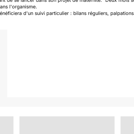
t de se lancer dans son projet de maternité."
Deux mois so
dans l'organisme.
énéficiera d'un suivi particulier : bilans réguliers, palpat