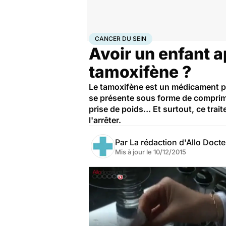
Accueil
Santé
Maladies
Cancer
Cancer du sein
CANCER DU SEIN
Avoir un enfant a
tamoxifène ?
Le tamoxifène est un médicament pre
se présente sous forme de comprimé
prise de poids… Et surtout, ce tra
l'arrêter.
Par
La rédaction d'Allo Doct
Mis à jour le
10/12/2015