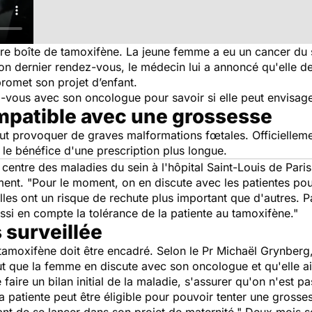
re boîte de tamoxifène. La jeune femme a eu un cancer du se
 son dernier rendez-vous, le médecin lui a annoncé qu'elle d
romet son projet d’enfant.
-vous avec son oncologue pour savoir si elle peut envisag
mpatible avec une grossesse
eut provoquer de graves malformations fœtales. Officielleme
le bénéfice d'une prescription plus longue.
 centre des maladies du sein à l'hôpital Saint-Louis de Pari
ment.
"Pour le moment, on en discute avec les patientes pou
lles ont un risque de rechute plus important que d'autres. 
si en compte la tolérance de la patiente au tamoxifène."
 surveillée
 tamoxifène doit être encadré. Selon le Pr Michaël Grynber
aut que la femme en discute avec son oncologue et qu'elle ai
 faire un bilan initial de la maladie, s'assurer qu'on n'est p
a patiente peut être éligible pour pouvoir tenter une grosse