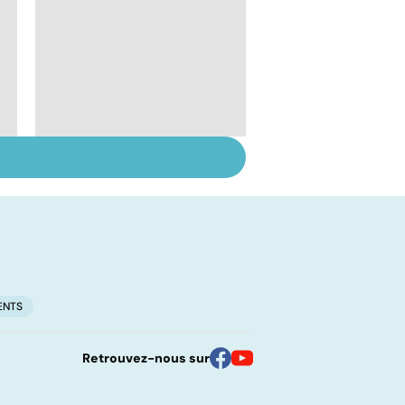
Pré-éclampsie :
attention, grossesse
à risque !
ENTS
Retrouvez-nous sur