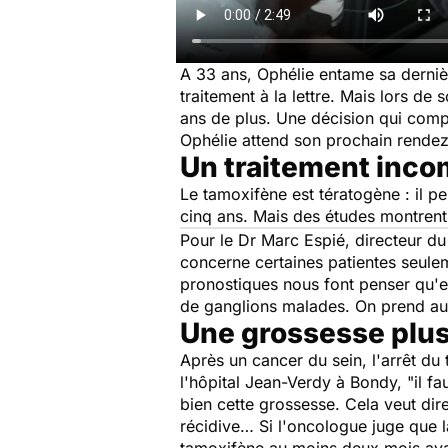
A 33 ans, Ophélie entame sa derniè
traitement à la lettre. Mais lors de
ans de plus. Une décision qui comp
Ophélie attend son prochain rendez
Un traitement inco
Le tamoxifène est tératogène : il p
cinq ans. Mais des études montrent 
Pour le Dr Marc Espié, directeur du
concerne certaines patientes seule
pronostiques nous font penser qu'e
de ganglions malades. On prend aus
Une grossesse plus
Après un cancer du sein, l'arrêt du
l'hôpital Jean-Verdy à Bondy,
"il f
bien cette grossesse. Cela veut dire
récidive… Si l'oncologue juge que l