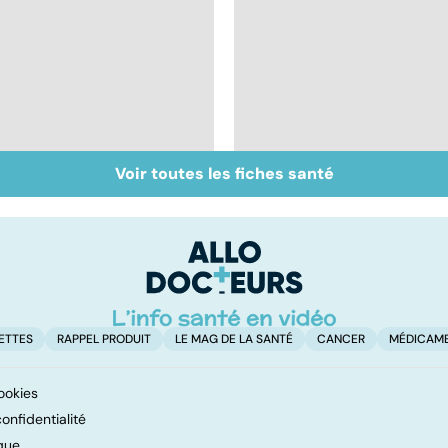
Voir toutes les fiches santé
Sexualité, infertilité
Acupuncture :
et PMA, des liens
comment est-elle
étroits
pratiquée ?
ETTES
RAPPEL PRODUIT
LE MAG DE LA SANTÉ
CANCER
MÉDICAM
ookies
onfidentialité
que