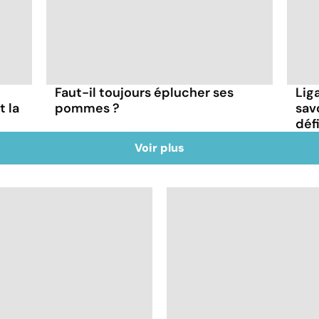
u
Faut-il toujours éplucher ses
Lig
t la
pommes ?
sav
déf
Voir plus