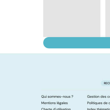
Gynéco : un suivi
pour la vie
REC
Qui sommes-nous ?
Gestion des c
Mentions légales
Politiques de c
Charte d'utilisation
Index thémati