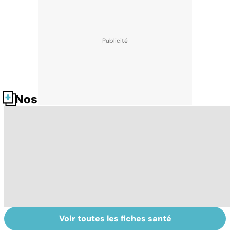
Nos fiches santé
Voir toutes les fiches santé
Gynéco : un suivi
Cancer du sein :
To