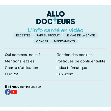
pour la vie
toutes
le
concernées !
p
RECETTES
RAPPEL PRODUIT
LE MAG DE LA SANTÉ
CANCER
MÉDICAMENTS
Qui sommes-nous ?
Gestion des cookies
Mentions légales
Politiques de confidentialité
Charte d'utilisation
Index thématique
Flux RSS
Flux Atom
Retrouvez-nous sur