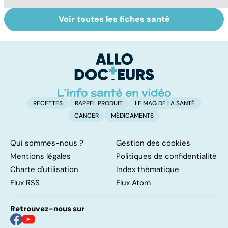
Voir toutes les fiches santé
Gynéco : un suivi
Cancer du sein :
To
pour la vie
toutes
le
concernées !
p
RECETTES
RAPPEL PRODUIT
LE MAG DE LA SANTÉ
CANCER
MÉDICAMENTS
Qui sommes-nous ?
Gestion des cookies
Mentions légales
Politiques de confidentialité
Charte d'utilisation
Index thématique
Flux RSS
Flux Atom
Retrouvez-nous sur