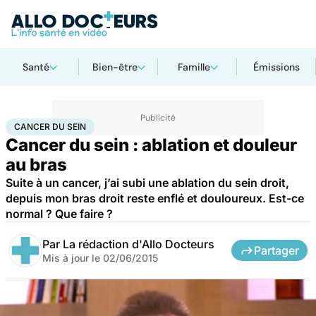
Santé
Bien-être
Famille
Émissions
Accueil
Santé
Maladies
Cancer
Cancer du sein
CANCER DU SEIN
Cancer du sein : ablation et douleur
au bras
Suite à un cancer, j’ai subi une ablation du sein droit,
depuis mon bras droit reste enflé et douloureux. Est-ce
normal ? Que faire ?
Par
La rédaction d'Allo Docteurs
Partager
Mis à jour le
02/06/2015