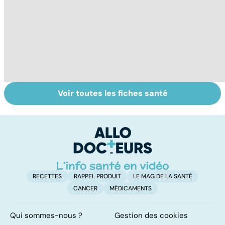
Voir toutes les fiches santé
Tout savoir sur
BPCO, la
Bi
les infections
bronchite du
g
pulmonaires
fumeur
pl
n
RECETTES
RAPPEL PRODUIT
LE MAG DE LA SANTÉ
CANCER
MÉDICAMENTS
Qui sommes-nous ?
Gestion des cookies