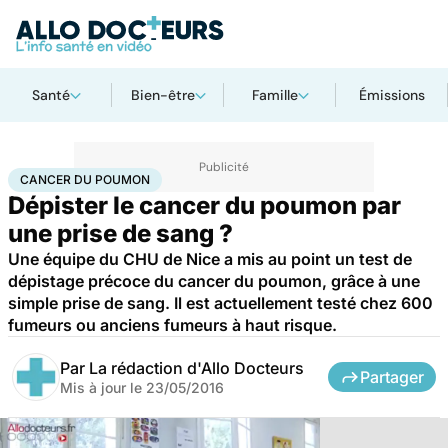
Santé
Bien-être
Famille
Émissions
Accueil
Santé
Maladies
Cancer
Cancer du poumon
CANCER DU POUMON
Dépister le cancer du poumon par
une prise de sang ?
Une équipe du CHU de Nice a mis au point un test de
dépistage précoce du cancer du poumon, grâce à une
simple prise de sang. Il est actuellement testé chez 600
fumeurs ou anciens fumeurs à haut risque.
Par
La rédaction d'Allo Docteurs
Partager
Mis à jour le
23/05/2016