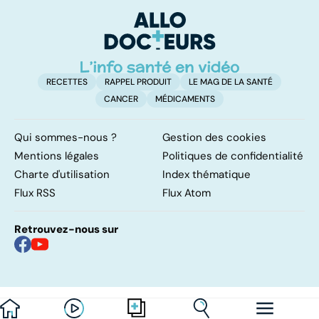
progrès des
pulmonaires
fa
traitements
d'
RECETTES
RAPPEL PRODUIT
LE MAG DE LA SANTÉ
CANCER
MÉDICAMENTS
Qui sommes-nous ?
Gestion des cookies
Mentions légales
Politiques de confidentialité
Charte d'utilisation
Index thématique
Flux RSS
Flux Atom
Retrouvez-nous sur