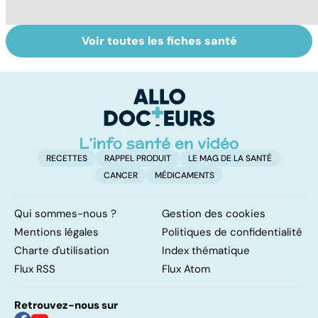
Voir toutes les fiches santé
Tout savoir sur le
Staphylocoque
Fa
cerveau
doré : une
do
bactérie sous
fa
surveillance
RECETTES
RAPPEL PRODUIT
LE MAG DE LA SANTÉ
CANCER
MÉDICAMENTS
Qui sommes-nous ?
Gestion des cookies
Mentions légales
Politiques de confidentialité
Charte d'utilisation
Index thématique
Flux RSS
Flux Atom
Retrouvez-nous sur