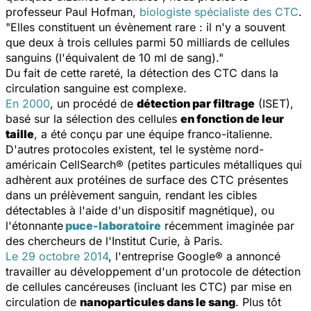
professeur Paul Hofman,
biologiste spécialiste des CTC
.
"Elles constituent un évènement rare : il n'y a souvent
que deux à trois cellules parmi 50 milliards de cellules
sanguins (l'équivalent de 10 ml de sang)."
Du fait de cette rareté, la détection des CTC dans la
circulation sanguine est complexe.
En 2000
, un procédé de
détection par filtrage
(ISET),
basé sur la sélection des cellules
en fonction de leur
taille
, a été conçu par une équipe franco-italienne.
D'autres protocoles existent, tel le système nord-
américain CellSearch® (petites particules métalliques qui
adhèrent aux protéines de surface des CTC présentes
dans un prélèvement sanguin, rendant les cibles
détectables à l'aide d'un dispositif magnétique), ou
l'étonnante
puce-laboratoire
récemment imaginée par
des chercheurs de l'Institut Curie, à Paris.
Le 29 octobre 2014
, l'entreprise Google® a annoncé
travailler au développement d'un protocole de détection
de cellules cancéreuses (incluant les CTC) par mise en
circulation de
nanoparticules dans le sang
. Plus tôt