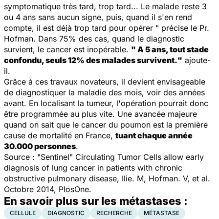
symptomatique très tard, trop tard... Le malade reste 3
ou 4 ans sans aucun signe, puis, quand il s'en rend
compte, il est déjà trop tard pour opérer
" précise le Pr.
Hofman. Dans 75% des cas, quand le diagnostic
survient, le cancer est inopérable.
"
A 5 ans, tout stade
confondu, seuls 12% des malades survivent.
"
ajoute-
il.
Grâce à ces travaux novateurs, il devient envisageable
de diagnostiquer la maladie des mois, voir des années
avant. En localisant la tumeur, l'opération pourrait donc
être programmée au plus vite. Une avancée majeure
quand on sait que le cancer du poumon est la première
cause de mortalité en France,
tuant chaque année
30.000 personnes
.
Source :
"Sentinel" Circulating Tumor Cells allow early
diagnosis of lung cancer in patients with chronic
obstructive pulmonary disease
, Ilie. M, Hofman. V, et al.
Octobre 2014, PlosOne.
En savoir plus sur les métastases :
CELLULE
DIAGNOSTIC
RECHERCHE
MÉTASTASE