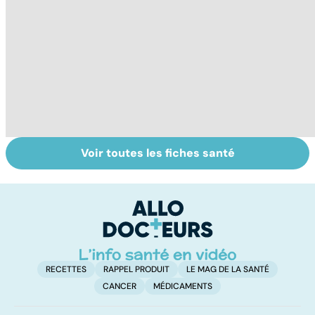
Voir toutes les fiches santé
Cancer du
Tout savoir sur le
S
poumon : le
cerveau
do
progrès des
b
traitements
su
RECETTES
RAPPEL PRODUIT
LE MAG DE LA SANTÉ
CANCER
MÉDICAMENTS