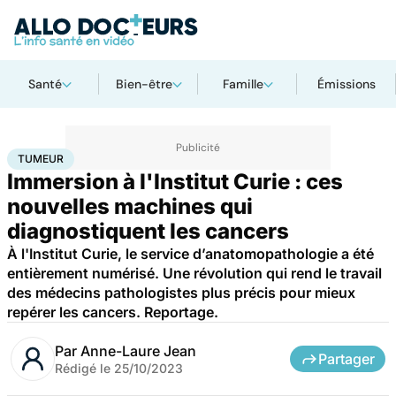
Santé
Bien-être
Famille
Émissions
Accueil
Santé
Tumeur
TUMEUR
Immersion à l'Institut Curie : ces
nouvelles machines qui
diagnostiquent les cancers
À l'Institut Curie, le service d’anatomopathologie a été
entièrement numérisé. Une révolution qui rend le travail
des médecins pathologistes plus précis pour mieux
repérer les cancers. Reportage.
Par
Anne-Laure Jean
Partager
Rédigé le
25/10/2023