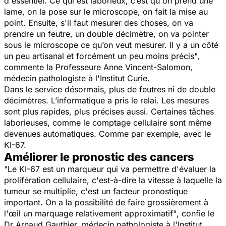
d'essentiel. Ce qui est laborieux, c’est qu'on prend une
lame, on la pose sur le microscope, on fait la mise au
point. Ensuite, s'il faut mesurer des choses, on va
prendre un feutre, un double décimètre, on va pointer
sous le microscope ce qu’on veut mesurer. Il y a un côté
un peu artisanal et forcément un peu moins précis",
commente la Professeure Anne Vincent-Salomon,
médecin pathologiste à l'Institut Curie.
Dans le service désormais, plus de feutres ni de double
décimètres. L’informatique a pris le relai. Les mesures
sont plus rapides, plus précises aussi. Certaines tâches
laborieuses, comme le comptage cellulaire sont même
devenues automatiques. Comme par exemple, avec le
KI-67.
Améliorer le pronostic des cancers
"Le KI-67 est un marqueur qui va permettre d'évaluer la
prolifération cellulaire, c'est-à-dire la vitesse à laquelle la
tumeur se multiplie, c'est un facteur pronostique
important. On a la possibilité de faire grossièrement à
l'œil un marquage relativement
approximatif"
, confie le
Dr Arnaud Gauthier, médecin pathologiste à l'Institut