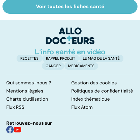
Voir toutes les fiches santé
HPV : tout savoir
Tout savoir sur
Ca
sur les
nos excréments
fa
papillomavirus
t
RECETTES
RAPPEL PRODUIT
LE MAG DE LA SANTÉ
CANCER
MÉDICAMENTS
Qui sommes-nous ?
Gestion des cookies
Mentions légales
Politiques de confidentialité
Charte d'utilisation
Index thématique
Flux RSS
Flux Atom
Retrouvez-nous sur