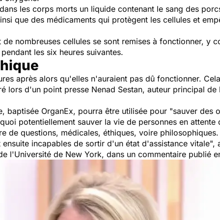
 dans les corps morts un liquide contenant le sang des porcs
nsi que des médicaments qui protègent les cellules et empê
 de nombreuses cellules se sont remises à fonctionner, y 
 pendant les six heures suivantes.
thique
ures après alors qu'elles n'auraient pas dû fonctionner. Cel
ré lors d'un point presse Nenad Sestan, auteur principal de 
e, baptisée OrganEx, pourra être utilisée pour "sauver des 
 quoi potentiellement sauver la vie de personnes en attente 
 de questions, médicales, éthiques, voire philosophiques. E
ensuite incapables de sortir d'un état d'assistance vitale
",
e l'Université de New York, dans un commentaire publié en