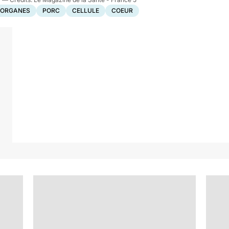
D'ORGANES
PORC
CELLULE
COEUR