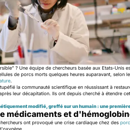
rsible” ? Une équipe de chercheurs basée aux Etats-Unis est
ellules de porcs morts quelques heures auparavant, selon le
ature
.
tupéfié la communauté scientifique en réussissant à restaurer
près leur décapitation. Ils ont depuis cherché à étendre ce
étiquement modifié, greffé sur un humain : une premièr
de médicaments et d'hémoglobin
s chercheurs ont provoqué une crise cardiaque chez des
por
es d'oxygène.