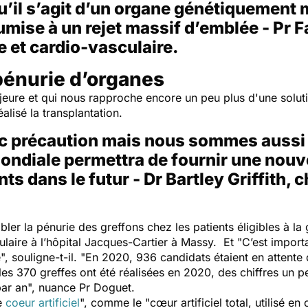
qu’il s’agit d’un organe génétiquement 
umise à un rejet massif d’emblée - Pr 
e et cardio-vasculaire.
 pénurie d’organes
jeure et qui nous rapproche encore un peu plus d'une soluti
éalisé la transplantation.
 précaution mais nous sommes aussi op
ondiale permettra de fournir une nouv
nts dans le futur - Dr Bartley Griffith, 
ler la pénurie des greffons chez les patients éligibles à la 
ulaire à l’hôpital Jacques-Cartier à Massy. Et "
C’est import
",
souligne-t-il. "
En 2020, 936 candidats étaient en attente 
ules 370 greffes ont été réalisées en 2020, des chiffres un 
ar an",
nuance Pr Doguet.
le
coeur artificiel
"
, comme le "
c
œ
ur artificiel total, utilisé 