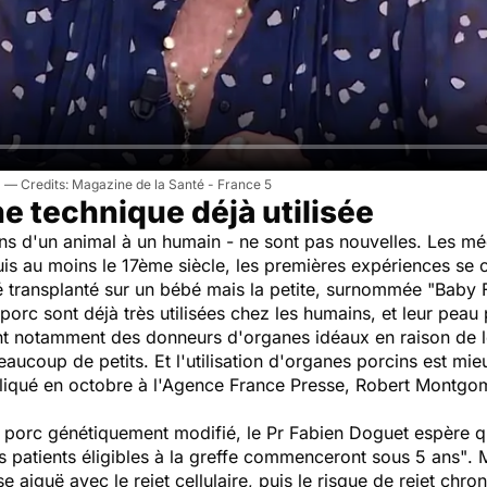
Magazine de la Santé - France 5
e technique déjà utilisée
ons d'un animal à un humain - ne sont pas nouvelles. Les mé
is au moins le 17ème siècle, les premières expériences se c
é transplanté sur un bébé mais la petite, surnommée "Baby F
porc sont déjà très utilisées chez les humains, et leur peau 
t notamment des donneurs d'organes idéaux en raison de leu
aucoup de petits. Et l'utilisation d'organes porcins est mie
pliqué en octobre à l'Agence France Presse, Robert Montgomer
 porc génétiquement modifié, le Pr Fabien Doguet espère qu
s patients éligibles à la greffe commenceront sous 5 ans"
. 
e aiguë avec le rejet cellulaire, puis le risque de rejet chr