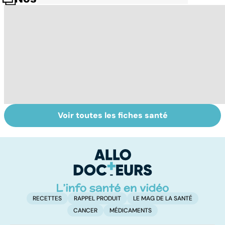
Voir toutes les fiches santé
Glande thyroïde :
Cancer de la
To
le gendarme de
thyroïde :
le
la régulation
chirurgie, iode et
p
corporelle
scintigraphie
RECETTES
RAPPEL PRODUIT
LE MAG DE LA SANTÉ
CANCER
MÉDICAMENTS