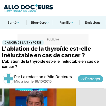
Santé
Bien-être
Famille
Émissions
Accueil
Santé
Maladies
Cancer
Cancer de la thyroïde
CANCER DE LA THYROÏDE
L'ablation de la thyroïde est-elle
inéluctable en cas de cancer ?
L'ablation de la thyroïde est-elle inéluctable en cas de
cancer ?
Par
La rédaction d'Allo Docteurs
Partager
Mis à jour le
16/10/2015