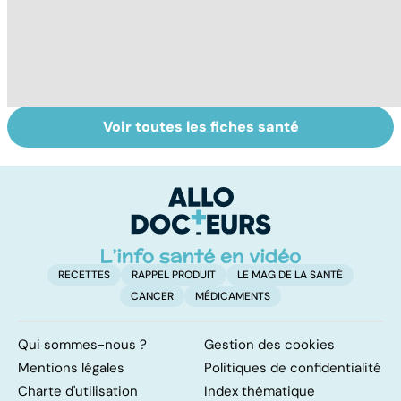
Voir toutes les fiches santé
Cancer
Tout savoir sur
I
colorectal :
les infections
a
l'importance du
pulmonaires
fa
dépistage
d'
RECETTES
RAPPEL PRODUIT
LE MAG DE LA SANTÉ
CANCER
MÉDICAMENTS
Qui sommes-nous ?
Gestion des cookies
Mentions légales
Politiques de confidentialité
Charte d'utilisation
Index thématique