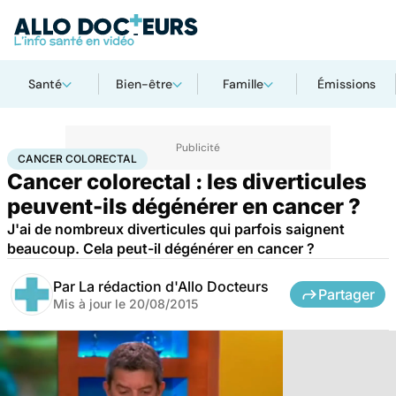
Santé
Bien-être
Famille
Émissions
Accueil
Santé
Maladies
Cancer
Cancer colorectal
CANCER COLORECTAL
Cancer colorectal : les diverticules
peuvent-ils dégénérer en cancer ?
J'ai de nombreux diverticules qui parfois saignent
beaucoup. Cela peut-il dégénérer en cancer ?
Par
La rédaction d'Allo Docteurs
Partager
Mis à jour le
20/08/2015