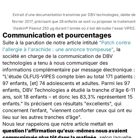
Extrait d'une documentation transmise par DBV technologies, datée de
février 2017, précisant que 28 enfants se sont vu proposer le traitement
Viaskin® Peanut 250 μg durant l'année où s'est déroulée l'essai VIPES.
Communication et pourcentages
Suite à la parution de notre article intitulé
"Patch contre
l'allergie à l'arachide : une annonce trompeuse"
, la
société en charge de la communication de DBV
technologies a tenu à nous communiquer des
informations complémentaire par message électronique :
"L'étude OLFUS-VIPES compte bien au total 171 patients :
97 enfants, [et] 74 adolescents et adultes. Parmi les 97
enfants, DBV Technologies a étudié la tranche d'âge 6-11
ans, soit 18 enfants – et donc les 83,3% représentent 15
enfants."
Ils précisent ces résultats "excellents", qui
concernent l’enfant,
"viennent conforter ceux qui ont eu
lieu sur les autres tranches d’âge".
Nous leur rappelons que notre article mettait en
question l’affirmation qu’eux-mêmes nous avaient
communiqués plus tôt dans la matinée
, selon laquelle