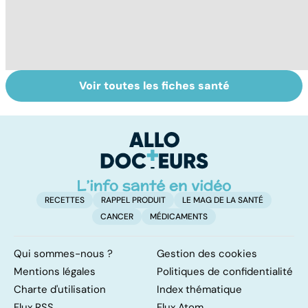
Voir toutes les fiches santé
Conjonctivite,
Faites un pied de
Al
kératite, uvéite :
nez à la rhinite
al
attention les
d
yeux !
l'
RECETTES
RAPPEL PRODUIT
LE MAG DE LA SANTÉ
CANCER
MÉDICAMENTS
Qui sommes-nous ?
Gestion des cookies
Mentions légales
Politiques de confidentialité
Charte d'utilisation
Index thématique
Flux RSS
Flux Atom