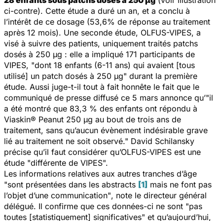
ci-contre). Cette étude a duré un an, et a conclu à
l’intérêt de ce dosage (53,6% de réponse au traitement
après 12 mois). Une seconde étude, OLFUS-VIPES, a
visé à suivre des patients, uniquement traités patchs
dosés à 250 μg : elle a impliqué 171 participants de
VIPES,
"dont 18 enfants (6-11 ans) qui avaient [tous
utilisé] un patch dosés à 250 μg"
durant la première
étude. Aussi juge-t-il tout à fait honnête le fait que le
communiqué de presse diffusé ce 5 mars annonce qu’
"il
a été montré que 83,3 % des enfants ont répondu à
Viaskin® Peanut 250 μg au bout de trois ans de
traitement, sans qu’aucun évènement indésirable grave
lié au traitement ne soit observé."
David Schilansky
précise qu’il faut considérer qu’OLFUS-VIPES est une
étude
"différente de VIPES".
Les informations relatives aux autres tranches d’âge
"sont présentées dans les
abstracts
[1]
mais ne font pas
l’objet d’une communication"
, note le directeur général
délégué. Il confirme que ces données-ci ne sont
"pas
toutes [statistiquement] significatives"
et qu’aujourd’hui,