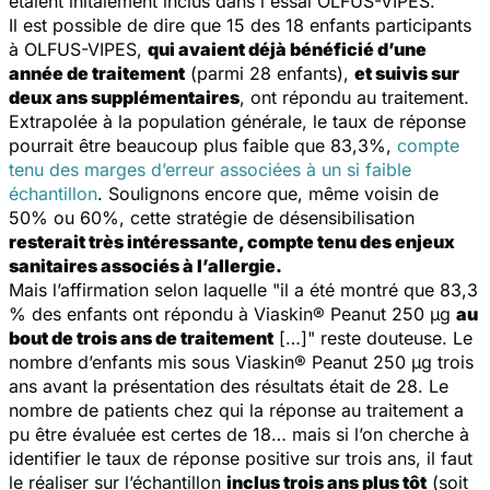
étaient initalement inclus dans l'essai OLFUS-VIPES.
Il est possible de dire que 15 des 18 enfants participants
à OLFUS-VIPES,
qui avaient déjà bénéficié d’une
année de traitement
(parmi 28 enfants),
et suivis sur
deux ans supplémentaires
, ont répondu au traitement.
Extrapolée à la population générale, le taux de réponse
pourrait être beaucoup plus faible que 83,3%,
compte
tenu des marges d’erreur associées à un si faible
échantillon
. Soulignons encore que, même voisin de
50% ou 60%, cette stratégie de désensibilisation
resterait très intéressante, compte tenu des enjeux
sanitaires associés à l’allergie.
Mais l’affirmation selon laquelle
"il a été montré que 83,3
% des enfants ont répondu à Viaskin® Peanut 250 μg
au
bout de trois ans de traitement
[…]" reste douteuse. Le
nombre d’enfants mis sous
Viaskin® Peanut
250 μg trois
ans avant la présentation des résultats était de 28. Le
nombre de patients chez qui la réponse au traitement a
pu être évaluée est certes de 18… mais si l’on cherche à
identifier le taux de réponse positive sur trois ans, il faut
le réaliser sur l’échantillon
inclus trois ans plus tôt
(soit