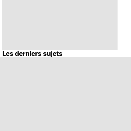
Les derniers sujets
Allergies
Soigner les
alimentaires : le
allergies
danger dans
l'assiette