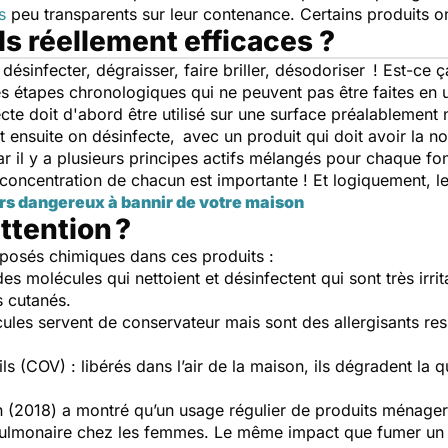
s
peu transparents sur leur contenance. Certains produits on
ls réellement efficaces ?
désinfecter, dégraisser, faire briller, désodoriser ! Est-ce
s étapes chronologiques qui ne peuvent pas être faites en un
cte doit d'abord être utilisé sur une surface préalablement 
 et ensuite on désinfecte, avec un produit qui doit avoir la
 il y a plusieurs principes actifs mélangés pour chaque fonct
 concentration de chacun est importante ! Et logiquement, le
rs dangereux à bannir de votre maison
attention ?
composés chimiques dans ces produits :
s molécules qui nettoient et désinfectent qui sont très irr
s cutanés.
ules servent de conservateur mais sont des allergisants res
(COV) : libérés dans l’air de la maison, ils dégradent la qua
n (2018) a montré qu’un usage régulier de produits ménage
n pulmonaire chez les femmes. Le même impact que fumer un 