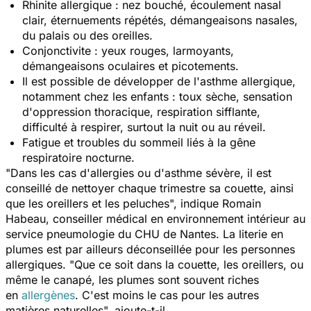
Rhinite allergique : nez bouché, écoulement nasal
clair, éternuements répétés, démangeaisons nasales,
du palais ou des oreilles.
Conjonctivite : yeux rouges, larmoyants,
démangeaisons oculaires et picotements.
Il est possible de développer de l'asthme allergique,
notamment chez les enfants : toux sèche, sensation
d'oppression thoracique, respiration sifflante,
difficulté à respirer, surtout la nuit ou au réveil.
Fatigue et troubles du sommeil liés à la gêne
respiratoire nocturne.
"
Dans les cas d'allergies ou d'asthme sévère, il est
conseillé de nettoyer chaque trimestre sa couette, ainsi
que les oreillers et les peluches
", indique Romain
Habeau, conseiller médical en environnement intérieur au
service pneumologie du CHU de Nantes. La literie en
plumes est par ailleurs déconseillée pour les personnes
allergiques.
"Que ce soit dans la couette, les oreillers, ou
même le canapé, les plumes sont souvent riches
en
allergènes
. C'est m
oins le cas pour les autres
matières naturelles
", ajoute-t-il.