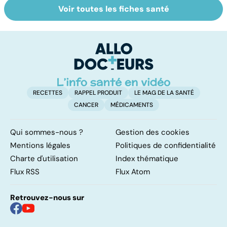
Voir toutes les fiches santé
Allergies
Soigner les
To
alimentaires : le
allergies
le
danger dans
p
l'assiette
RECETTES
RAPPEL PRODUIT
LE MAG DE LA SANTÉ
CANCER
MÉDICAMENTS
Qui sommes-nous ?
Gestion des cookies
Mentions légales
Politiques de confidentialité
Charte d'utilisation
Index thématique
Flux RSS
Flux Atom
Retrouvez-nous sur