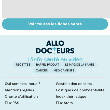
Voir toutes les fiches santé
Conjonctivite,
Faites un pied de
Al
kératite, uvéite :
nez à la rhinite
al
attention les
d
yeux !
l'
RECETTES
RAPPEL PRODUIT
LE MAG DE LA SANTÉ
CANCER
MÉDICAMENTS
Qui sommes-nous ?
Gestion des cookies
Mentions légales
Politiques de confidentialité
Charte d'utilisation
Index thématique
Flux RSS
Flux Atom