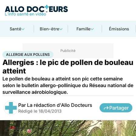
Santé
Bien-être
Famille
Émissions
Accueil
Santé
Maladies
Allergie aux pollens
ALLERGIE AUX POLLENS
Allergies : le pic de pollen de bouleau
atteint
Le pollen de bouleau a atteint son pic cette semaine
selon le bulletin allergo-pollinique du Réseau national de
surveillance aérobiologique.
Par
La rédaction d'Allo Docteurs
Partager
Rédigé le
18/04/2013