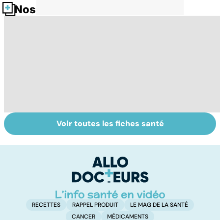
Nos fiches santé
Voir toutes les fiches santé
Conjonctivite,
Faites un pied de
Fa
kératite, uvéite :
nez à la rhinite
do
attention les
fa
yeux !
RECETTES
RAPPEL PRODUIT
LE MAG DE LA SANTÉ
CANCER
MÉDICAMENTS