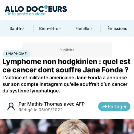
Santé
Bien-être
Famille
Émissions
Accueil
Santé
Maladies
Cancer
Lymphome
LYMPHOME
Lymphome non hodgkinien : quel est
ce cancer dont souffre Jane Fonda ?
L’actrice et militante américaine Jane Fonda a annoncé
sur son compte Instagram qu’elle souffrait d’un cancer
du système lymphatique.
Par
Mathis Thomas avec AFP
Partager
Rédigé le
05/09/2022