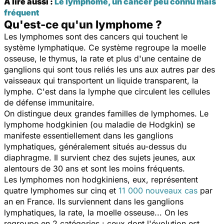
À lire aussi :
Le lymphome, un cancer peu connu mais
fréquent
Qu'est-ce qu'un lymphome ?
Les lymphomes sont des cancers qui touchent le
système lymphatique. Ce système regroupe la moelle
osseuse, le thymus, la rate et plus d'une centaine de
ganglions qui sont tous reliés les uns aux autres par des
vaisseaux qui transportent un liquide transparent, la
lymphe. C'est dans la lymphe que circulent les cellules
de défense immunitaire.
On distingue deux grandes familles de lymphomes. Le
lymphome hodgkinien (ou maladie de Hodgkin) se
manifeste essentiellement dans les ganglions
lymphatiques, généralement situés au-dessus du
diaphragme. Il survient chez des sujets jeunes, aux
alentours de 30 ans et sont les moins fréquents.
Les lymphomes non hodgkiniens, eux, représentent
quatre lymphomes sur cinq et
11 000 nouveaux cas
par
an en France. Ils surviennent dans les ganglions
lymphatiques, la rate, la moelle osseuse... On les
regroupe en 2 catégories : ceux dont l'évolution est