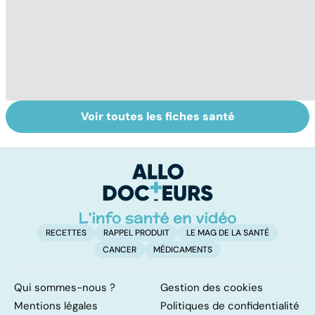
Voir toutes les fiches santé
HPV : tout savoir
Quand la maladie
L
sur les
entraîne la chute
c
papillomavirus
des cheveux
c
f
RECETTES
RAPPEL PRODUIT
LE MAG DE LA SANTÉ
CANCER
MÉDICAMENTS
Qui sommes-nous ?
Gestion des cookies
Mentions légales
Politiques de confidentialité