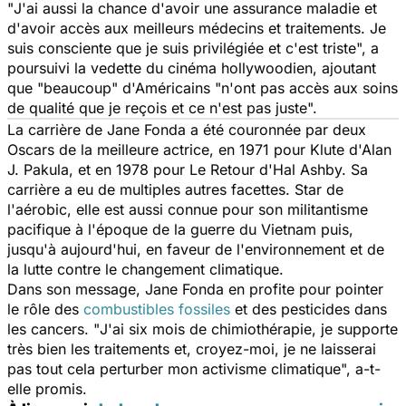
"
J'ai aussi la chance d'avoir une assurance maladie et
d'avoir accès aux meilleurs médecins et traitements. Je
suis consciente que je suis privilégiée et c'est triste
", a
poursuivi la vedette du cinéma hollywoodien, ajoutant
que "
beaucoup
" d'Américains "
n'ont pas accès aux soins
de qualité que je reçois et ce n'est pas juste
".
La carrière de Jane Fonda a été couronnée par deux
Oscars de la meilleure actrice, en 1971 pour
Klute
d'Alan
J. Pakula, et en 1978 pour
Le Retour
d'Hal Ashby. Sa
carrière a eu de multiples autres facettes. Star de
l'aérobic, elle est aussi connue pour son militantisme
pacifique à l'époque de la guerre du Vietnam puis,
jusqu'à aujourd'hui, en faveur de l'environnement et de
la lutte contre le changement climatique.
Dans son message, Jane Fonda en profite pour pointer
le rôle des
combustibles fossiles
et des pesticides dans
les cancers. "
J'ai six mois de chimiothérapie, je supporte
très bien les traitements et, croyez-moi, je ne laisserai
pas tout cela perturber mon activisme climatique
", a-t-
elle promis.