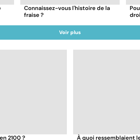
e
Connaissez-vous l'histoire de la
Pou
fraise ?
dro
Voir plus
 en 2100 ?
À quoi ressemblaient l