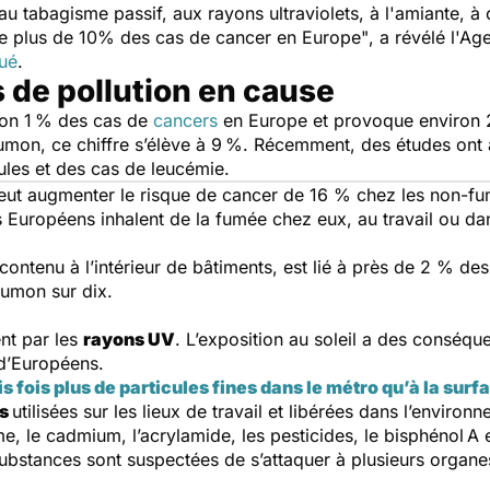
, au tabagisme passif, aux rayons ultraviolets, à l'amiante, à
e de plus de 10% des cas de cancer en Europe"
, a révélé l'A
ué
.
 de pollution en cause
iron 1 % des cas de
cancers
en Europe et provoque environ 
oumon, ce chiffre s’élève à 9 %. Récemment, des études ont a
cules et des cas de leucémie.
ut augmenter le risque de cancer de 16 % chez les non-fume
 Européens inhalent de la fumée chez eux, au travail ou dan
 contenu à l’intérieur de bâtiments, est lié à près de 2 % de
oumon sur dix.
nt par les
rayons UV
. L’exposition au soleil a des conséq
 d’Européens.
rois fois plus de particules fines dans le métro qu’à la surf
es
utilisées sur les lieux de travail et libérées dans l’enviro
ome, le cadmium, l’acrylamide, les pesticides, le bisphénol A 
substances sont suspectées de s’attaquer à plusieurs organ