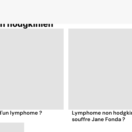
n hodgkinien
e d'un lymphome ?
Lymphome non hodgkini
souffre Jane Fonda ?