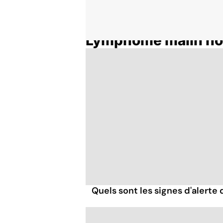
Lymphome malin no
Accueil
Thématiques
Quels sont les signes d'alert