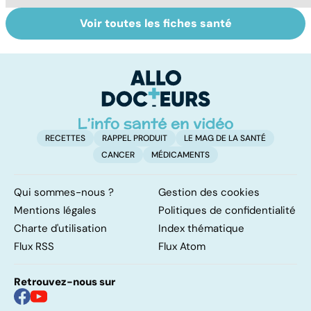
Voir toutes les fiches santé
Femmes :
Bien vivre la
S
comment
ménopause
do
jouissez-vous ?
b
su
RECETTES
RAPPEL PRODUIT
LE MAG DE LA SANTÉ
CANCER
MÉDICAMENTS
Qui sommes-nous ?
Gestion des cookies
Mentions légales
Politiques de confidentialité
Charte d'utilisation
Index thématique
Flux RSS
Flux Atom
Retrouvez-nous sur