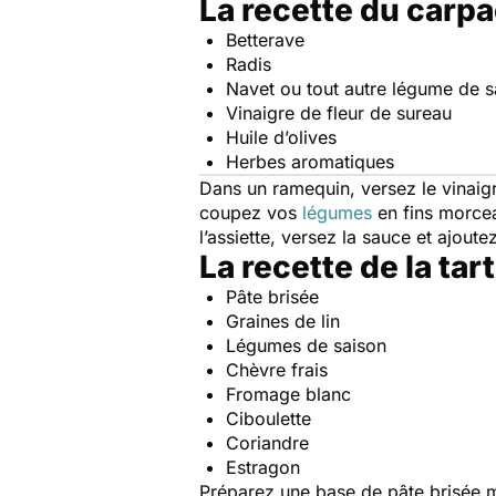
La recette du carp
Betterave
Radis
Navet ou tout autre légume de s
Vinaigre de fleur de sureau
Huile d’olives
Herbes aromatiques
Dans un ramequin, versez le vinaigre
coupez vos
légumes
en fins morcea
l’assiette, versez la sauce et ajout
La recette de la tart
Pâte brisée
Graines de lin
Légumes de saison
Chèvre frais
Fromage blanc
Ciboulette
Coriandre
Estragon
Préparez une base de pâte brisée m