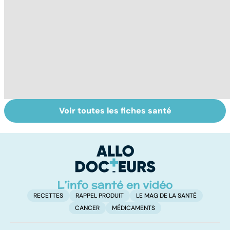
Voir toutes les fiches santé
Grand froid : nos
Perturbateurs
L'
conseils
endocriniens :
vi
une menace pour
notre santé
RECETTES
RAPPEL PRODUIT
LE MAG DE LA SANTÉ
CANCER
MÉDICAMENTS