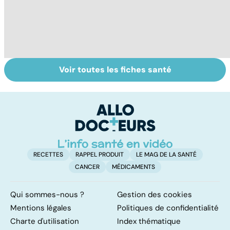
Voir toutes les fiches santé
Grand froid : nos
Perturbateurs
L
conseils
endocriniens :
u
une menace pour
vi
notre santé
RECETTES
RAPPEL PRODUIT
LE MAG DE LA SANTÉ
CANCER
MÉDICAMENTS
Qui sommes-nous ?
Gestion des cookies
Mentions légales
Politiques de confidentialité
Charte d'utilisation
Index thématique