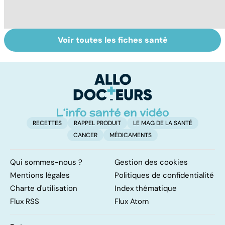
Voir toutes les fiches santé
Narcolepsie : des
Maladie de
To
crises de
Huntington : une
c
sommeil
affection
involontaires
neurologique
incurable
RECETTES
RAPPEL PRODUIT
LE MAG DE LA SANTÉ
CANCER
MÉDICAMENTS
Qui sommes-nous ?
Gestion des cookies
Mentions légales
Politiques de confidentialité
Charte d'utilisation
Index thématique
Flux RSS
Flux Atom