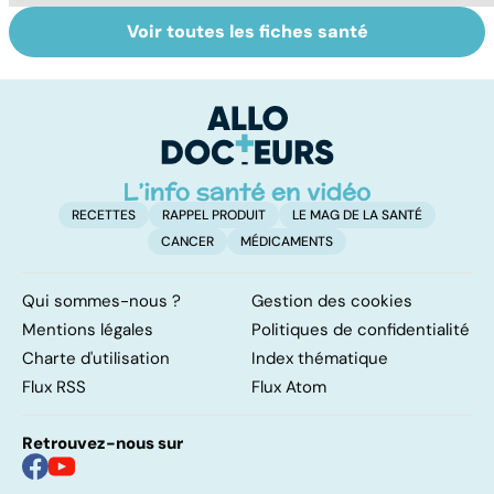
Voir toutes les fiches santé
La tuberculose
Femmes :
Bi
pulmonaire
comment
m
jouissez-vous ?
RECETTES
RAPPEL PRODUIT
LE MAG DE LA SANTÉ
CANCER
MÉDICAMENTS
Qui sommes-nous ?
Gestion des cookies
Mentions légales
Politiques de confidentialité
Charte d'utilisation
Index thématique
Flux RSS
Flux Atom
Retrouvez-nous sur