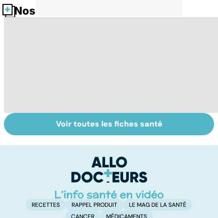
Nos fiches santé
Voir toutes les fiches santé
HPV : tout savoir
La tuberculose
C
sur les
pulmonaire
p
papillomavirus
p
t
RECETTES
RAPPEL PRODUIT
LE MAG DE LA SANTÉ
CANCER
MÉDICAMENTS