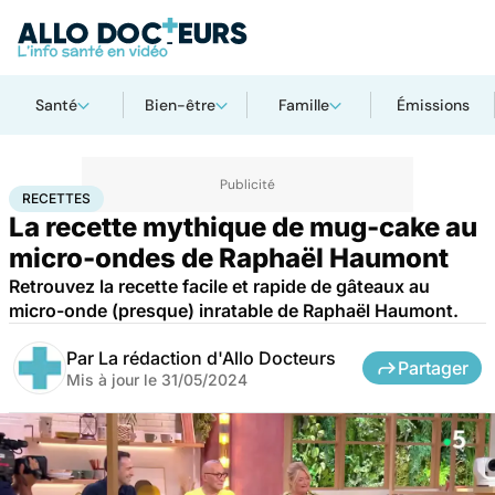
Santé
Bien-être
Famille
Émissions
Accueil
Bien-être
Nutrition
Recettes
RECETTES
La recette mythique de mug-cake au
micro-ondes de Raphaël Haumont
Retrouvez la recette facile et rapide de gâteaux au
micro-onde (presque) inratable de Raphaël Haumont.
Par
La rédaction d'Allo Docteurs
Partager
Mis à jour le
31/05/2024