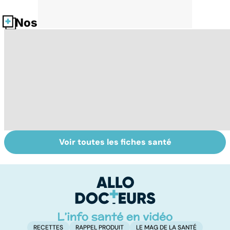
Nos fiches santé
Voir toutes les fiches santé
La tuberculose
Le TDAH, un
A
pulmonaire
trouble de
va
l'attention avec
cé
ou sans
é
hyperactivité
t
RECETTES
RAPPEL PRODUIT
LE MAG DE LA SANTÉ