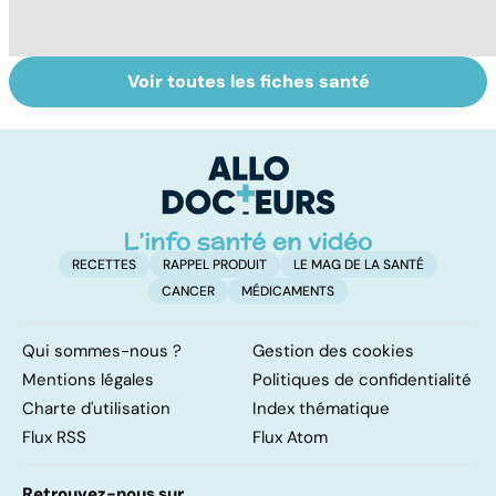
Voir toutes les fiches santé
Le magnésium,
Intestin irritable :
Al
un oligo-élément
le régime
pé
vital
FODMAP, une
solution ?
RECETTES
RAPPEL PRODUIT
LE MAG DE LA SANTÉ
CANCER
MÉDICAMENTS
Qui sommes-nous ?
Gestion des cookies
Mentions légales
Politiques de confidentialité
Charte d'utilisation
Index thématique
Flux RSS
Flux Atom
Retrouvez-nous sur