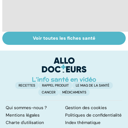
Voir toutes les fiches santé
Alimentation :
Les féculents, un
C
mangeons-nous
carburant
l'
trop de
indispensable
d
protéines ?
pour l'organisme
RECETTES
RAPPEL PRODUIT
LE MAG DE LA SANTÉ
CANCER
MÉDICAMENTS
Qui sommes-nous ?
Gestion des cookies
Mentions légales
Politiques de confidentialité
Charte d'utilisation
Index thématique