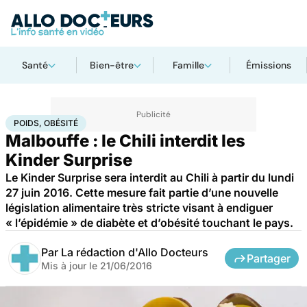
Santé
Bien-être
Famille
Émissions
Accueil
Bien-être
Nutrition
Poids, obésité
POIDS, OBÉSITÉ
Malbouffe : le Chili interdit les
Kinder Surprise
Le Kinder Surprise sera interdit au Chili à partir du lundi
27 juin 2016. Cette mesure fait partie d’une nouvelle
législation alimentaire très stricte visant à endiguer
« l’épidémie » de diabète et d’obésité touchant le pays.
Par
La rédaction d'Allo Docteurs
Partager
Mis à jour le
21/06/2016