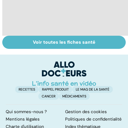
Voir toutes les fiches santé
Le magnésium,
Sels minéraux,
C
un oligo-élément
oligo-éléments :
al
vital
quels bienfaits ?
ut
d
RECETTES
RAPPEL PRODUIT
LE MAG DE LA SANTÉ
CANCER
MÉDICAMENTS
Qui sommes-nous ?
Gestion des cookies
Mentions légales
Politiques de confidentialité
Charte d'utilisation
Index thématique