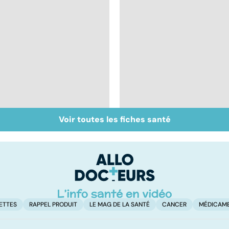
Voir toutes les fiches santé
Premiers contacts
Tout savoir sur les
avec les lentilles
infections
pulmonaires
ETTES
RAPPEL PRODUIT
LE MAG DE LA SANTÉ
CANCER
MÉDICAM