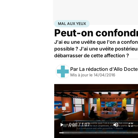
Accueil
Santé
Bobos du quotidien
Mal aux yeux
MAL AUX YEUX
Peut-on confondr
J'ai eu une uvéite que l'on a confo
possible ? J'ai une uvéite postérieu
débarrasser de cette affection ?
Par
La rédaction d'Allo Doct
Mis à jour le
14/04/2016