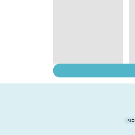
Conjonctivite,
kératite, uvéite :
attention les yeux !
REC