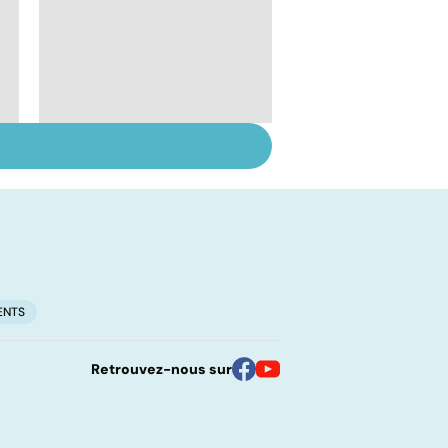
Les vertus secrètes
des épices
ENTS
Retrouvez-nous sur