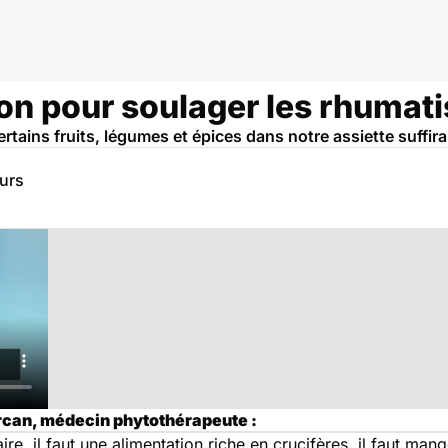
ion pour soulager les rhumat
rtains fruits, légumes et épices dans notre assiette suffir
eurs
rcan, médecin phytothérapeute :
ire, il faut une alimentation riche en crucifères, il faut m