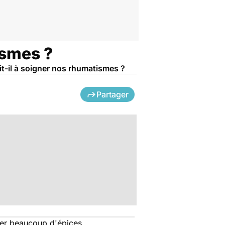
ismes ?
ait-il à soigner nos rhumatismes ?
Partager
anger beaucoup d'épices