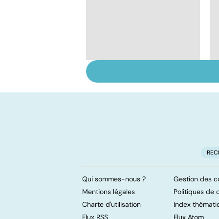
Le magnésium, un
oligo-élément vital
REC
Qui sommes-nous ?
Gestion des c
Mentions légales
Politiques de c
Charte d'utilisation
Index thémati
Flux RSS
Flux Atom