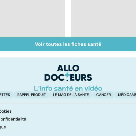
Voir toutes les fiches santé
Intestin irritable : le
Alimentation :
régime FODMAP, une
mangeons-nous trop
solution ?
de protéines ?
ETTES
RAPPEL PRODUIT
LE MAG DE LA SANTÉ
CANCER
MÉDICAM
ookies
onfidentialité
que