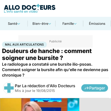
Santé
Bien-être
Famille
Émissions
Accueil
Santé
Maladies
Mal aux articulations
MAL AUX ARTICULATIONS
Douleurs de hanche : comment
soigner une bursite ?
Le radiologue a constaté une bursite ilio-psoas.
Comment soigner la bursite afin qu'elle ne devienne pas
chronique ?
Par
La rédaction d'Allo Docteurs
Partager
Mis à jour le
19/08/2015