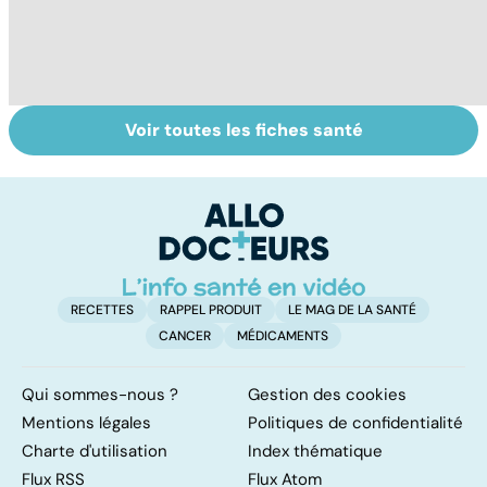
Voir toutes les fiches santé
Exostose
La sciatique : un
O
osseuse : des
symptôme
pr
bosses sous la
douloureux
c
peau
RECETTES
RAPPEL PRODUIT
LE MAG DE LA SANTÉ
CANCER
MÉDICAMENTS
Qui sommes-nous ?
Gestion des cookies
Mentions légales
Politiques de confidentialité
Charte d'utilisation
Index thématique
Flux RSS
Flux Atom