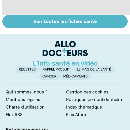
Voir toutes les fiches santé
Suicide : prévenir
Comment tenir
U
le passage à
ses bonnes
s
l'acte
résolutions
RECETTES
RAPPEL PRODUIT
LE MAG DE LA SANTÉ
CANCER
MÉDICAMENTS
Qui sommes-nous ?
Gestion des cookies
Mentions légales
Politiques de confidentialité
Charte d'utilisation
Index thématique
Flux RSS
Flux Atom
Retrouvez-nous sur