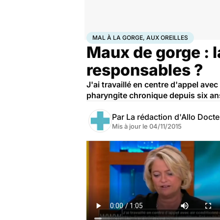
Accueil
Santé
Bobos du quotidien
Mal à la gorge, 
MAL À LA GORGE, AUX OREILLES
Maux de gorge : la
responsables ?
J'ai travaillé en centre d'appel avec
pharyngite chronique depuis six ans
Par
La rédaction d'Allo Doct
Mis à jour le
04/11/2015