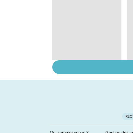
Grand froid : nos
conseils
REC
Qui sommes-nous ?
Gestion des c