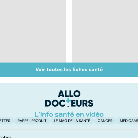
Voir toutes les fiches santé
Perturbateurs
Remèdes naturels :
endocriniens : une
les trucs de grand-
menace pour notre
mères
santé
ETTES
RAPPEL PRODUIT
LE MAG DE LA SANTÉ
CANCER
MÉDICAM
ookies