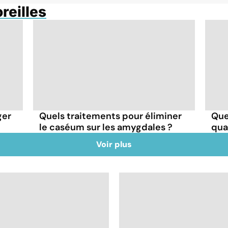
oreilles
ger
Quels traitements pour éliminer
Que
le caséum sur les amygdales ?
qua
Voir plus