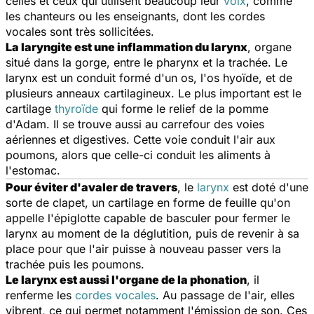
celles et ceux qui utilisent beaucoup leur
voix
, comme
les chanteurs ou les enseignants, dont les cordes
vocales sont très sollicitées.
La laryngite est une inflammation du larynx
, organe
situé dans la gorge, entre le pharynx et la trachée. Le
larynx est un conduit formé d'un os, l'os hyoïde, et de
plusieurs anneaux cartilagineux. Le plus important est le
cartilage
thyroïde
qui forme le relief de la pomme
d'Adam. Il se trouve aussi au carrefour des voies
aériennes et digestives. Cette voie conduit l'air aux
poumons, alors que celle-ci conduit les aliments à
l'estomac.
Pour éviter d'avaler de travers
, le
larynx
est doté d'une
sorte de clapet, un cartilage en forme de feuille qu'on
appelle l'épiglotte capable de basculer pour fermer le
larynx au moment de la déglutition, puis de revenir à sa
place pour que l'air puisse à nouveau passer vers la
trachée puis les poumons.
Le larynx est aussi l'organe de la phonation
, il
renferme les
cordes vocales
. Au passage de l'air, elles
vibrent, ce qui permet notamment l'émission de son. Ces