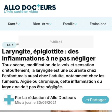
Santé
Bien-être
Famille
Émissions
Accueil
Santé
Maladies
Toux
TOUX
Laryngite, épiglottite : des
inflammations à ne pas négliger
Toux sèche, modification de la voix et sensation
d'étouffement, la laryngite est une courante chez
l'enfant mais aussi chez l'adulte, notamment chez les
fumeurs. Aigüe ou chronique, cette inflammation du
larynx ne doit pas être négligée.
Par
La rédaction d'Allo Docteurs
Partager
Mis à jour le
30/06/2021