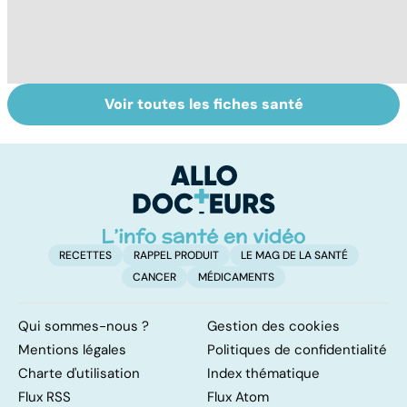
Voir toutes les fiches santé
Tout savoir sur
HPV : tout savoir
G
les infections
sur les
sa
pulmonaires
papillomavirus
t
g
RECETTES
RAPPEL PRODUIT
LE MAG DE LA SANTÉ
CANCER
MÉDICAMENTS
Qui sommes-nous ?
Gestion des cookies
Mentions légales
Politiques de confidentialité
Charte d'utilisation
Index thématique
Flux RSS
Flux Atom