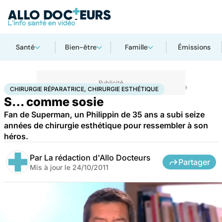
Santé
Bien-être
Famille
Émissions
Accueil
Santé
Maladies
Chirurgie réparatrice, chirurgie esthétique
CHIRURGIE RÉPARATRICE, CHIRURGIE ESTHÉTIQUE
S… comme sosie
Fan de Superman, un Philippin de 35 ans a subi seize
années de chirurgie esthétique pour ressembler à son
héros.
Par
La rédaction d'Allo Docteurs
Partager
Mis à jour le
24/10/2011