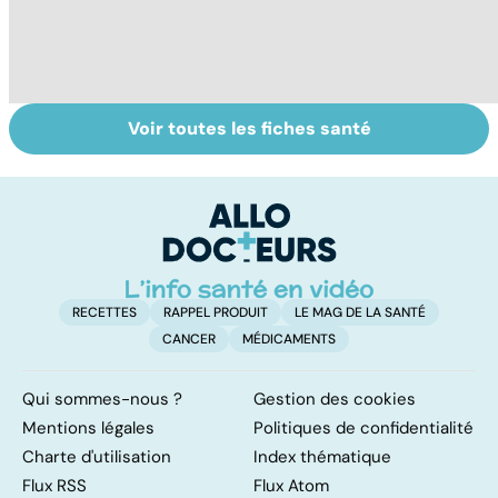
Voir toutes les fiches santé
Pourquoi et
Cellulite : le mal
Ci
comment
des femmes
ré
grossit-on ?
b
RECETTES
RAPPEL PRODUIT
LE MAG DE LA SANTÉ
CANCER
MÉDICAMENTS
Qui sommes-nous ?
Gestion des cookies
Mentions légales
Politiques de confidentialité
Charte d'utilisation
Index thématique
Flux RSS
Flux Atom