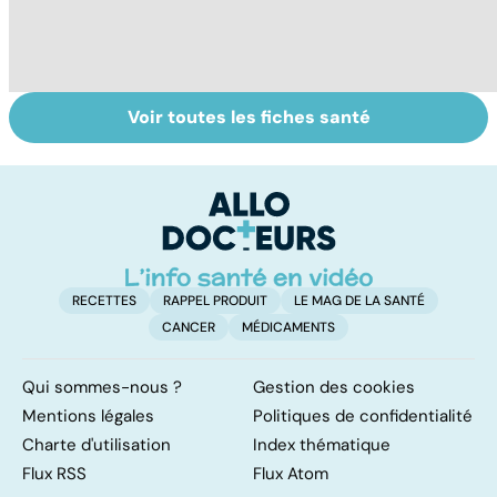
Voir toutes les fiches santé
HPV : tout savoir
Cancer : la
C
sur les
fatigue avant
c
papillomavirus
tout
et
RECETTES
RAPPEL PRODUIT
LE MAG DE LA SANTÉ
CANCER
MÉDICAMENTS
Qui sommes-nous ?
Gestion des cookies
Mentions légales
Politiques de confidentialité
Charte d'utilisation
Index thématique
Flux RSS
Flux Atom