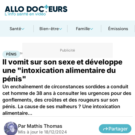
Santé
Bien-être
Famille
Émissions
Accueil
Santé
Maladies
Maladies infectieuses
Pénis
PÉNIS
Il vomit sur son sexe et développe
une "intoxication alimentaire du
pénis"
Un enchaînement de circonstances sordides a conduit
cet homme de 38 ans à consulter les urgences pour des
gonflements, des croûtes et des rougeurs sur son
pénis. La cause de ses malheurs ? Une intoxication
alimentaire…
Par
Mathis Thomas
Partager
Mis à jour le
18/12/2024